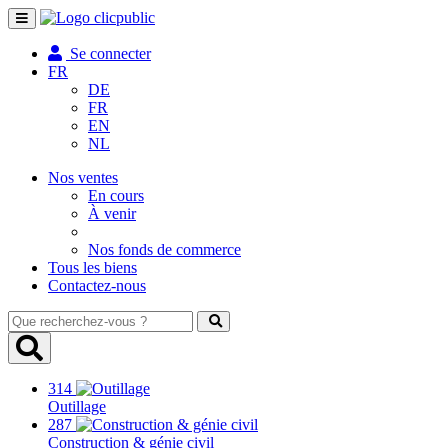
Toggle
navigation
Se connecter
FR
DE
FR
EN
NL
Nos ventes
En cours
À venir
Nos fonds de commerce
Tous les biens
Contactez-nous
Que
recherchez-
vous
?
314
Outillage
287
Construction & génie civil