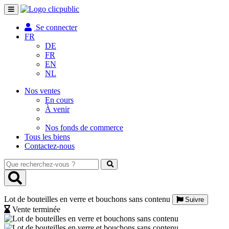
Toggle
navigation
Se connecter
FR
DE
FR
EN
NL
Nos ventes
En cours
À venir
Nos fonds de commerce
Tous les biens
Contactez-nous
Que
recherchez-
vous
?
Lot de bouteilles en verre et bouchons sans contenu
Suivre
Vente terminée