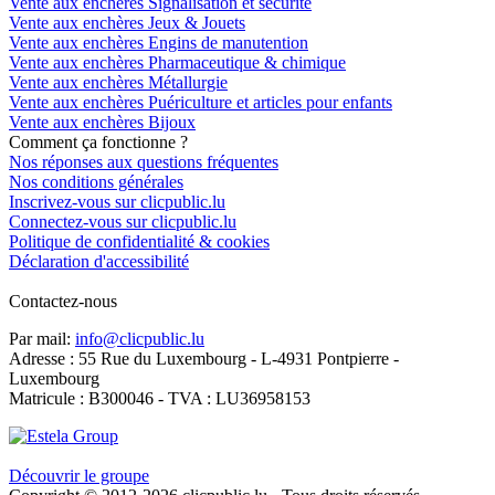
Vente aux enchères Signalisation et sécurité
Vente aux enchères Jeux & Jouets
Vente aux enchères Engins de manutention
Vente aux enchères Pharmaceutique & chimique
Vente aux enchères Métallurgie
Vente aux enchères Puériculture et articles pour enfants
Vente aux enchères Bijoux
Comment ça fonctionne ?
Nos réponses aux questions fréquentes
Nos conditions générales
Inscrivez-vous sur clicpublic.lu
Connectez-vous sur clicpublic.lu
Politique de confidentialité & cookies
Déclaration d'accessibilité
Contactez-nous
Par mail:
info@clicpublic.lu
Adresse : 55 Rue du Luxembourg - L-4931 Pontpierre -
Luxembourg
Matricule : B300046 - TVA : LU36958153
Clicpublic est une marque du groupe Estela
Découvrir le groupe