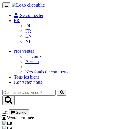
Toggle
navigation
Se connecter
FR
DE
FR
EN
NL
Nos ventes
En cours
À venir
Nos fonds de commerce
Tous les biens
Contactez-nous
Que
recherchez-
vous
?
Lit
Suivre
Vente terminée