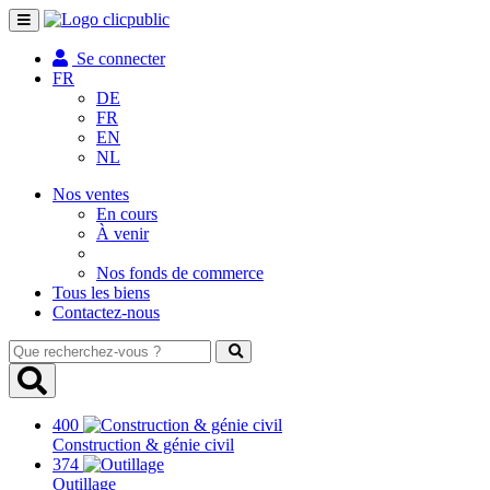
Toggle
navigation
Se connecter
FR
DE
FR
EN
NL
Nos ventes
En cours
À venir
Nos fonds de commerce
Tous les biens
Contactez-nous
Que
recherchez-
vous
?
400
Construction & génie civil
374
Outillage